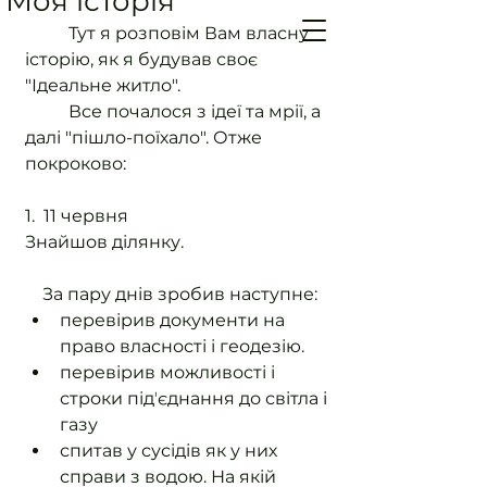
Моя історія
	Тут я розповім Вам власну 
історію, як я будував своє 
"Ідеальне житло".
	Все почалося з ідеї та мрії, а 
далі "пішло-поїхало". Отже 
покроково:
1.  11 червня
Знайшов ділянку.
    За пару днів зробив наступне:
перевірив документи на 
право власності і геодезію.
перевірив можливості і 
строки підʼєднання до світла і 
газу 
спитав у сусідів як у них 
справи з водою. На якій 