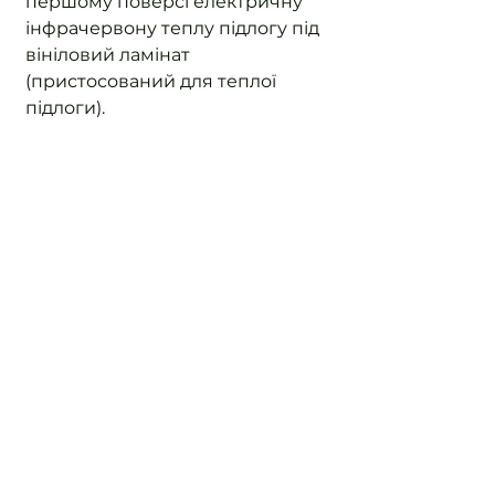
першому поверсі електричну 
інфрачервону теплу підлогу під 
вініловий ламінат 
(пристосований для теплої 
підлоги).